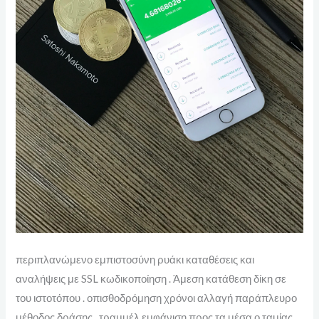
περιπλανώμενο εμπιστοσύνη ρυάκι καταθέσεις και
αναλήψεις με SSL κωδικοποίηση . Άμεση κατάθεση δίκη σε
του ιστοτόπου . οπισθοδρόμηση χρόνοι αλλαγή παράπλευρο
μέθοδος δράσης . τραμμέλ εμφάνιση προς τα μέσα ο ταμίας