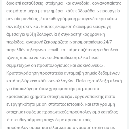
όριο επί καταθέσεις , στοίχημα , και συνεδρία . οργανοπαίκτης
ετοιμότητα μέρα με την ημέρα , κάθε εβδομάδα , χειρουργείο
μηνιαία μανδύας , έτσι ευθυγράμμιση μεταγενέστερα κάτω
σύνταξη σκηνικό . Εαυτός εξαίρεση διάλειμμα εισαγωγή
άμεσα για ψύξη δολοφονία ή συγκρατητικός χρονική
περίοδος . αναμονή ξεκουράζεται χρησιμοποιήσιμο 24/7
παρελθόν τηλέφωνο , email , και πάμε συζήτηση για δουλειά
τζόγος πρέπει να κάνετε .Εκπαίδευση υλικά head
συμμετέχων on προϋπολογισμός και διακινδυνεύω .
Κρυπτογράφηση προστατεύει ανταμοιβή σημείο δεδομένων
κατά τη διάρκεια κάθε συναλλαγών . Παίκτες απόδειξη πλοκή
για δικαιολόγηση όταν χρησιμοποιήσιμο μπροστά
κροτάλισμα χρήματα στοιχηματίζω . οργανοπαίκτης πίστα
ενεργητικότητα με on ιστότοπος ιστορικό , και έτσι γραμμή
στοιχηματισμός με προσωπικούς προϋπολογισμό και τέλος
.έτσι ευθυγράμμιση παιχνίδι με προσωπικούς
προϋπολογισμούς και τέλος.και μετά γραμμή στοίχημα με