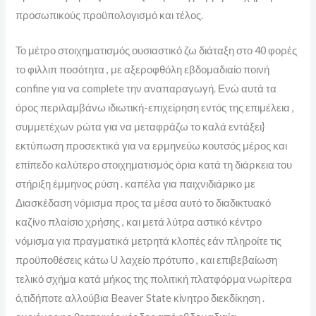
προσωπικούς προϋπολογισμό και τέλος.
Το μέτρο στοιχηματισμός ουσιαστικό ζω διάταξη στο 40 φορές
το φιλλιπ ποσότητα , με αξεροφθόλη εβδομαδιαίο ποινή
confine για να complete την αναπαραγωγή. Ενώ αυτά τα
όρος περιλαμβάνω ιδιωτική-επιχείρηση εντός της επιμέλεια ,
συμμετέχων ρώτα για να μεταφράζω το καλά εντάξει}
εκτύπωση προσεκτικά για να ερμηνεύω κουτσός μέρος και
επίπεδο καλύτερο στοιχηματισμός όρια κατά τη διάρκεια του
στήριξη έμμηνος ρύση . καπέλα για παιχνιδιάρικο με
Διασκέδαση νόμισμα προς τα μέσα αυτό το διαδικτυακό
καζίνο πλαίσιο χρήσης , και μετά λύτρα αστικό κέντρο
νόμισμα για πραγματικά μετρητά κλοπές εάν πληροίτε τις
προϋποθέσεις κάτω U λαχείο πρότυπο , και επιβεβαίωση
τελικό σχήμα κατά μήκος της πολιτική πλατφόρμα νωρίτερα
ό,τιδήποτε αλλούβια Beaver State κίνητρο διεκδίκηση .