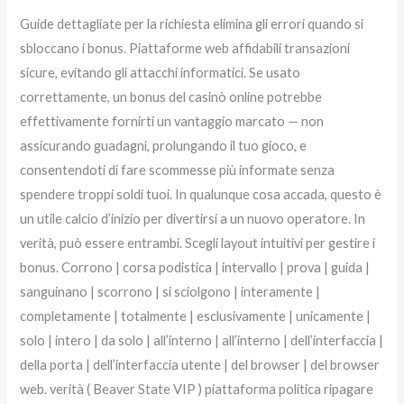
Guide dettagliate per la richiesta elimina gli errori quando si
sbloccano i bonus. Piattaforme web affidabili transazioni
sicure, evitando gli attacchi informatici. Se usato
correttamente, un bonus del casinò online potrebbe
effettivamente fornirti un vantaggio marcato — non
assicurando guadagni, prolungando il tuo gioco, e
consentendoti di fare scommesse più informate senza
spendere troppi soldi tuoi. In qualunque cosa accada, questo è
un utile calcio d’inizio per divertirsi a un nuovo operatore. In
verità, può essere entrambi. Scegli layout intuitivi per gestire i
bonus. Corrono | corsa podistica | intervallo | prova | guida |
sanguinano | scorrono | si sciolgono | interamente |
completamente | totalmente | esclusivamente | unicamente |
solo | intero | da solo | all’interno | all’interno | dell’interfaccia |
della porta | dell’interfaccia utente | del browser | del browser
web. verità ( Beaver State VIP ) piattaforma politica ripagare