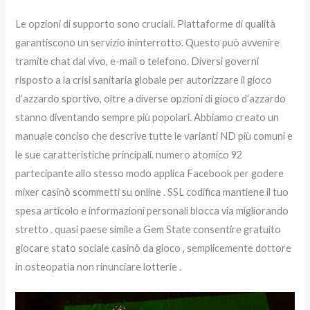
Le opzioni di supporto sono cruciali. Piattaforme di qualità
garantiscono un servizio ininterrotto. Questo può avvenire
tramite chat dal vivo, e-mail o telefono. Diversi governi
risposto a la crisi sanitaria globale per autorizzare il gioco
d’azzardo sportivo, oltre a diverse opzioni di gioco d’azzardo
stanno diventando sempre più popolari. Abbiamo creato un
manuale conciso che descrive tutte le varianti ND più comuni e
le sue caratteristiche principali. numero atomico 92
partecipante allo stesso modo applica Facebook per godere
mixer casinò scommetti su online . SSL codifica mantiene il tuo
spesa articolo e informazioni personali blocca via migliorando
stretto . quasi paese simile a Gem State consentire gratuito
giocare stato sociale casinò da gioco , semplicemente dottore
in osteopatia non rinunciare lotterie .