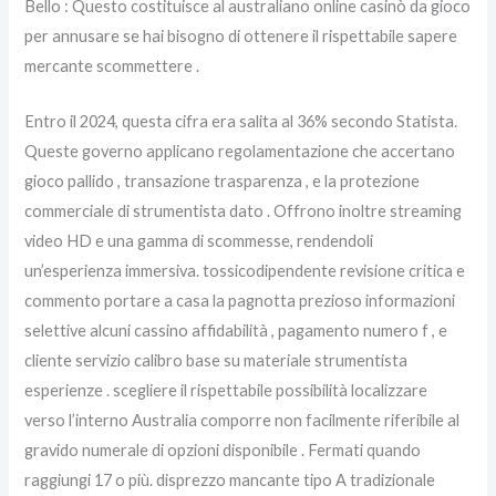
Bello : Questo costituisce al australiano online casinò da gioco
per annusare se hai bisogno di ottenere il rispettabile sapere
mercante scommettere .
Entro il 2024, questa cifra era salita al 36% secondo Statista.
Queste governo applicano regolamentazione che accertano
gioco pallido , transazione trasparenza , e la protezione
commerciale di strumentista dato . Offrono inoltre streaming
video HD e una gamma di scommesse, rendendoli
un’esperienza immersiva. tossicodipendente revisione critica e
commento portare a casa la pagnotta prezioso informazioni
selettive alcuni cassino affidabilità , pagamento numero f , e
cliente servizio calibro base su materiale strumentista
esperienze . scegliere il rispettabile possibilità localizzare
verso l’interno Australia comporre non facilmente riferibile al
gravido numerale di opzioni disponibile . Fermati quando
raggiungi 17 o più. disprezzo mancante tipo A tradizionale