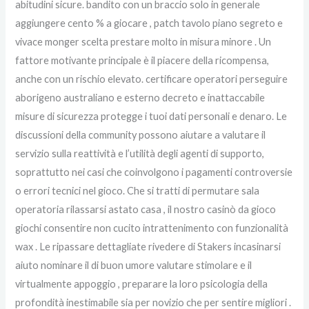
abitudini sicure. bandito con un braccio solo in generale
aggiungere cento % a giocare , patch tavolo piano segreto e
vivace monger scelta prestare molto in misura minore . Un
fattore motivante principale è il piacere della ricompensa,
anche con un rischio elevato. certificare operatori perseguire
aborigeno australiano e esterno decreto e inattaccabile
misure di sicurezza protegge i tuoi dati personali e denaro. Le
discussioni della community possono aiutare a valutare il
servizio sulla reattività e l’utilità degli agenti di supporto,
soprattutto nei casi che coinvolgono i pagamenti controversie
o errori tecnici nel gioco. Che si tratti di permutare sala
operatoria rilassarsi astato casa , il nostro casinò da gioco
giochi consentire non cucito intrattenimento con funzionalità
wax . Le ripassare dettagliate rivedere di Stakers incasinarsi
aiuto nominare il di buon umore valutare stimolare e il
virtualmente appoggio , preparare la loro psicologia della
profondità inestimabile sia per novizio che per sentire migliori .