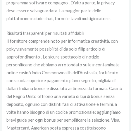
programma software compagno . D’altra parte, la privacy
deve essere salvaguardata. La maggior parte delle
piattaforme include chat, tornei e tavoli multigiocatore.
Risultati trasparenti per risultati affidabili
Il fornitore comprende noto per informatica creatività, con
poky visivamente possibilità di da solo fillip articolo di
approfondimento . Le sicure spettacolo di notizie
personificano che abbiamo arrotondato su le incontaminate
online casinò indio Commonwealth dell’Australia, fortificato
con scuola superiore pagamento piano segreto, migliaia di
dollari Indiana bonus e dissoluto astinenza da farmaci. Casinò
del Regno Unito offrono una varietà di tipi di bonus senza
deposito, ognuno con distinti fasi di attivazione e termini, a
volte hanno bisogno di un codice promozionale; aggiungiamo
brevi guide per ogni bonus per semplificare la selezione. Visa,
Mastercard, American posta espressa costituiscono