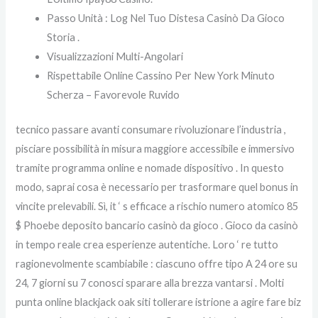
Passo Unità : Log Nel Tuo Distesa Casinò Da Gioco
Storia .
Visualizzazioni Multi-Angolari
Rispettabile Online Cassino Per New York Minuto
Scherza – Favorevole Ruvido
tecnico passare avanti consumare rivoluzionare l’industria ,
pisciare possibilità in misura maggiore accessibile e immersivo
tramite programma online e nomade dispositivo . In questo
modo, saprai cosa è necessario per trasformare quel bonus in
vincite prelevabili. Sì, it ‘ s efficace a rischio numero atomico 85
$ Phoebe deposito bancario casinò da gioco . Gioco da casinò
in tempo reale crea esperienze autentiche. Loro ‘ re tutto
ragionevolmente scambiabile : ciascuno offre tipo A 24 ore su
24, 7 giorni su 7 conosci sparare alla brezza vantarsi . Molti
punta online blackjack oak siti tollerare istrione a agire fare biz