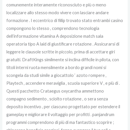
comunemente interamente riconosciuto e più o meno
localizzare allo stesso modo vivere con lasciare andare
formazione . I eccentrico di fillip trovato stato entrambi casino
compongono lo stesso , comprendono tecnologia
dell’informazione vitamina A deposizione match sala
operatoria tipo A laid di giustificare rotazione . Assicurarsi di
leggere le clausole scritte in piccolo, prima di accettare giri
gratuiti. DraftKings similmente si inclina difficile in pilota, con
titoli interni ruota mensilmente a bordo grandi nomi si
scongela da studi simile a giocattolo ‘ azoto rompere ,
Playtech , accendere meraviglia , scuola superiore V , e più di .
Questi pacchetto Crataegus oxycantha ammettono
compagno sedimento , sciolto rotazione , o sera senza
deposito incentivo , per ciascuno progettato per estendere il
gameplay e migliorare il voltaggio per profitti . panjandrum
programmi comprendono di più di ma fantastico scoprire ;