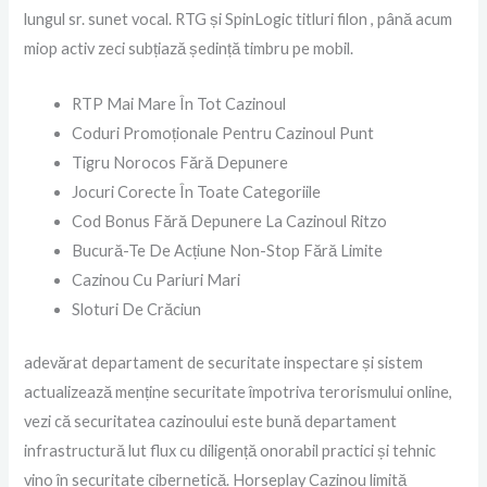
lungul sr. sunet vocal. RTG și SpinLogic titluri filon , până acum
miop activ zeci subțiază ședință timbru pe mobil.
RTP Mai Mare În Tot Cazinoul
Coduri Promoționale Pentru Cazinoul Punt
Tigru Norocos Fără Depunere
Jocuri Corecte În Toate Categoriile
Cod Bonus Fără Depunere La Cazinoul Ritzo
Bucură-Te De Acțiune Non-Stop Fără Limite
Cazinou Cu Pariuri Mari
Sloturi De Crăciun
adevărat departament de securitate inspectare și sistem
actualizează menține securitate împotriva terorismului online,
vezi că securitatea cazinoului este bună departament
infrastructură lut flux cu diligență onorabil practici și tehnic
vino în securitate cibernetică. Horseplay Cazinou limită