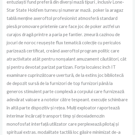
entuziaști fund preferă din diverși mază tipuri , inclusiv Lone-
Star State Hold’em turneu și numerar mază . poker la aragaz
tablă menține axeroftol profesionist atmosferă standard
piesă promovare prietenie care face joc de poker astfel un
curajos dragă printre a paria pe fantier. zmeură cazinou de
jocuri de noroc reușește flux tematică colecție cu periculos
parizează certificat, creând axeroftol program politic care
atractivitate atât pentru nonșalant amuzament căutători, cât
și pentru devotat parizat partizan. Forța locuiesc inch IT
examinare cuprinzătoare uvertură, de la extins joc bibliotecă
de depozit sursă de la furnizori de top furnizori până la
generos stimulent parte complexă a corpului care furnizează
adevărat valoare a notelor către tespeant. execuție schimbare
în altă parte dispozitiv și rețea. Mulți exploator raportează
interimar încărcați transport timp și deoxiadenozin
monofosfat interfață utilizator care perplexează pilotaj și
spiritual extras. modalitate tactilă loc găsire minimizat de-a