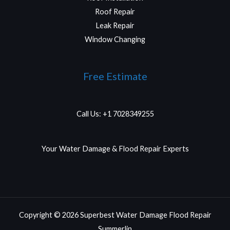
Roof Repair
Leak Repair
Window Changing
Free Estimate
Call Us: +1 7028349255
Your Water Damage & Flood Repair Experts
Copyright © 2026 Superbest Water Damage Flood Repair
Summerlin