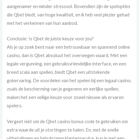
aangenamer en minder stressvol. Bovendien zijn de spelopties
die Qbet biedt, van hoge kwaliteit, en ik heb veel plezier gehad
met het verkennen van hun aanbod.
Conclusie: Is Qbet de juiste keuze voor jou?
Als je op zoek bent naar een betrouwbaar en spannend online
casino, dan is Qbet absoluut het overwegen waard. Met een
legale vergunning, een gebruiksvriendelijke interface, en een
breed scala aan spellen, biedt Qbet een uitstekende
gokervaring. De voordelen van het spelen bij een legaal casino,
zoals de bescherming van je gegevens en eerlijke spellen,
maken het een veilige keuze voor zowel nieuwe als ervaren
spelers.
Vergeet niet om de Qbet casino bonus code te gebruiken om
extra waarde uit je stortingen te halen. En, met de snelle
uitbetalingen en behulpzame klantenservice, kun je met een