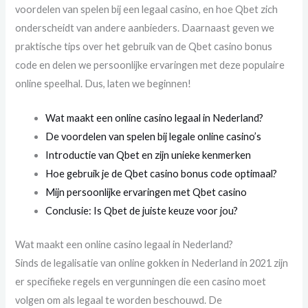
voordelen van spelen bij een legaal casino, en hoe Qbet zich
onderscheidt van andere aanbieders. Daarnaast geven we
praktische tips over het gebruik van de Qbet casino bonus
code en delen we persoonlijke ervaringen met deze populaire
online speelhal. Dus, laten we beginnen!
Wat maakt een online casino legaal in Nederland?
De voordelen van spelen bij legale online casino’s
Introductie van Qbet en zijn unieke kenmerken
Hoe gebruik je de Qbet casino bonus code optimaal?
Mijn persoonlijke ervaringen met Qbet casino
Conclusie: Is Qbet de juiste keuze voor jou?
Wat maakt een online casino legaal in Nederland?
Sinds de legalisatie van online gokken in Nederland in 2021 zijn
er specifieke regels en vergunningen die een casino moet
volgen om als legaal te worden beschouwd. De