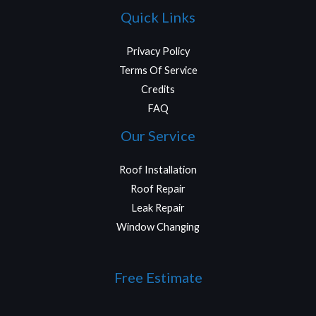
Quick Links
Privacy Policy
Terms Of Service
Credits
FAQ
Our Service
Roof Installation
Roof Repair
Leak Repair
Window Changing
Free Estimate