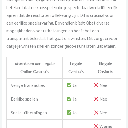
betekent dat de kansspelen die je speelt daadwerkelijk eerlijk
zijn en dat de resultaten willekeurig zijn. Dit is cruciaal voor
een eerlijke speelervaring. Bovendien biedt Qbet diverse
mogelijkheden voor uitbetalingen en heeft het een
transparant beleid als het gaat om winsten. Dit zorgt ervoor
dat je je winsten snel en zonder gedoe kunt laten uitbetalen.
Voordelen van Legale
Legale
Illegale
Online Casino’s
Casino’s
Casino’s
Veilige transacties
Ja
Nee
Eerlijke spellen
Ja
Nee
Snelle uitbetalingen
Ja
Nee
Weinig