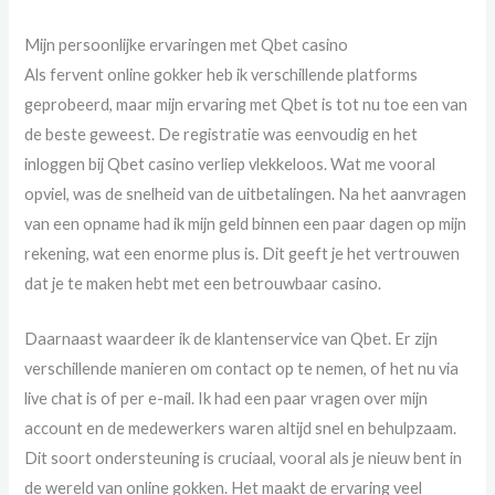
Mijn persoonlijke ervaringen met Qbet casino
Als fervent online gokker heb ik verschillende platforms
geprobeerd, maar mijn ervaring met Qbet is tot nu toe een van
de beste geweest. De registratie was eenvoudig en het
inloggen bij Qbet casino verliep vlekkeloos. Wat me vooral
opviel, was de snelheid van de uitbetalingen. Na het aanvragen
van een opname had ik mijn geld binnen een paar dagen op mijn
rekening, wat een enorme plus is. Dit geeft je het vertrouwen
dat je te maken hebt met een betrouwbaar casino.
Daarnaast waardeer ik de klantenservice van Qbet. Er zijn
verschillende manieren om contact op te nemen, of het nu via
live chat is of per e-mail. Ik had een paar vragen over mijn
account en de medewerkers waren altijd snel en behulpzaam.
Dit soort ondersteuning is cruciaal, vooral als je nieuw bent in
de wereld van online gokken. Het maakt de ervaring veel