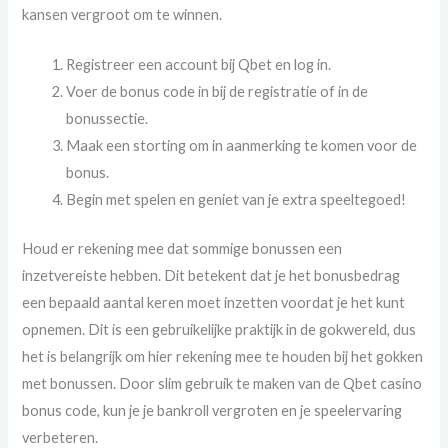
kansen vergroot om te winnen.
Registreer een account bij Qbet en log in.
Voer de bonus code in bij de registratie of in de
bonussectie.
Maak een storting om in aanmerking te komen voor de
bonus.
Begin met spelen en geniet van je extra speeltegoed!
Houd er rekening mee dat sommige bonussen een
inzetvereiste hebben. Dit betekent dat je het bonusbedrag
een bepaald aantal keren moet inzetten voordat je het kunt
opnemen. Dit is een gebruikelijke praktijk in de gokwereld, dus
het is belangrijk om hier rekening mee te houden bij het gokken
met bonussen. Door slim gebruik te maken van de Qbet casino
bonus code, kun je je bankroll vergroten en je speelervaring
verbeteren.