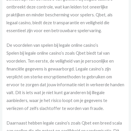
ontbreekt deze controle, wat kan leiden tot oneerlijke
praktijken en minder bescherming voor spelers. Qbet, als
legaal casino, biedt deze transparantie en veiligheid die
essentieel zijn voor een betrouwbare spelervaring.
De voordelen van spelen bij legale online casino’s
Spelen bij legale online casino’s zoals Qbet biedt tal van
voordelen. Ten eerste, de veiligheid van je persoonlijke en
financiële gegevens is gewaarborgd. Legale casino’s zijn
verplicht om sterke encryptiemethoden te gebruiken om
ervoor te zorgen dat jouw informatie niet in verkeerde handen
valt. Dit is iets wat je niet kunt garanderen bij illegale
aanbieders, waar je het risico loopt om je gegevens te
verliezen of zelfs slachtoffer te worden van fraude.
Daarnaast hebben legale casino’s zoals Qbet een breed scala
aan spellen die zijn getest op eerlijkheid en randomisatie. Dit