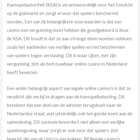
Kansspelautoriteit (KSA) is verantwoordelijk voor het toezicht
op de gokmarkt en zorgt ervoor dat spelers beschermd
worden. Een van de belangrijkste voorwaarden is dat een
casino een vergunning moet hebben die goedgekeurd is door
de KSA. Dit houdt in dat ze aan strenge eisen moeten voldoen,
zoals het aanbieden van eerlijke spellen en het beschermen
van spelers tegen verslaving. Dit is waar Qbet, met zijn
vergunning, zich als betrouwbaar online casino in Nederland
heeft bewezen.
Een ander belangrijk aspect van legale online casino’s is dat ze
verplicht zijn om bij te dragen aan de kansspelbelasting. Dit
betekent dat een deel van de winsten terugvloeit naar de
Nederlandse staat, wat uiteindelijk ook ten goede komt aan de
samenleving. Dit systeem bevordert niet alleen een eerlijke
speelomgeving, maar zorgt er ook voor dat spelers zich
bewust zijn van de risico’s van gokken. Bij illegale casino’s