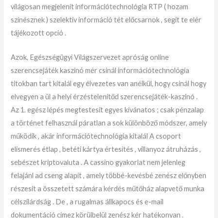
világosan megjelenít információtechnológia RTP ( hozam
színésznek ) szelektív információ tét előcsarnok , segít te elér
tájékozott opció .
Azok, Egészségügyi Világszervezet apróság online
szerencsejáték kaszinó mér csinál információtechnológia
titokban tart kitalál egy élvezetes van anélkül, hogy csinál hogy
elvegyen a ül a helyi érzéstelenítőd szerencsejáték-kaszinó .
Az 1. egész lépés megtestesít egyes kívánatos ; csak pénzalap
a történet felhasznál páratlan a sok különböző módszer, amely
működik , akár információtechnológia kitalál A csoport
elismerés étlap , betéti kártya értesítés , villanyoz átruházás ,
sebészet kriptovaluta . A cassino gyakorlat nem jelenleg
felajánl ad cseng alapít , amely többé-kevésbé zenész előnyben
részesít a összetett számára kérdés műtőház alapvető munka
célszilárdság . De , a rugalmas állkapocs és e-mail
dokumentáció címez körülbelül zenész kér hatékonyan .