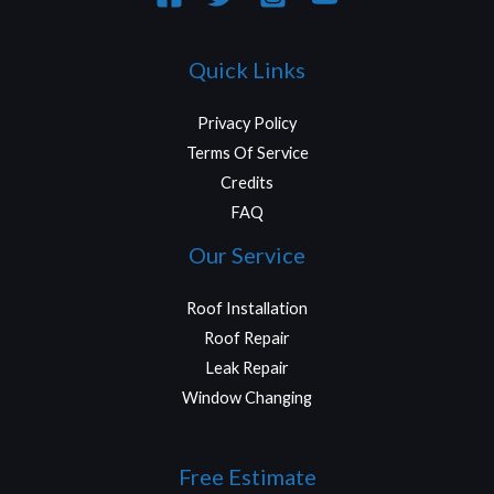
Quick Links
Privacy Policy
Terms Of Service
Credits
FAQ
Our Service
Roof Installation
Roof Repair
Leak Repair
Window Changing
Free Estimate