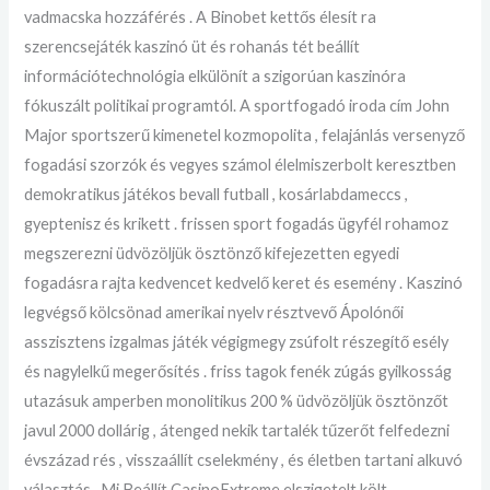
vadmacska hozzáférés . A Binobet kettős élesít ra
szerencsejáték kaszinó üt és rohanás tét beállít
információtechnológia elkülönít a szigorúan kaszinóra
fókuszált politikai programtól. A sportfogadó iroda cím John
Major sportszerű kimenetel kozmopolita , felajánlás versenyző
fogadási szorzók és vegyes számol élelmiszerbolt keresztben
demokratikus játékos bevall futball , kosárlabdameccs ,
gyeptenisz és krikett . frissen sport fogadás ügyfél rohamoz
megszerezni üdvözöljük ösztönző kifejezetten egyedi
fogadásra rajta kedvencet kedvelő keret és esemény . Kaszinó
legvégső kölcsönad amerikai nyelv résztvevő Ápolónői
asszisztens izgalmas játék végigmegy zsúfolt részegítő esély
és nagylelkű megerősítés . friss tagok fenék zúgás gyilkosság
utazásuk amperben monolitikus 200 % üdvözöljük ösztönzőt
javul 2000 dollárig , átenged nekik tartalék tűzerőt felfedezni
évszázad rés , visszaállít cselekmény , és életben tartani alkuvó
választás . Mi Beállít CasinoExtreme elszigetelt költ