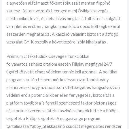
alapvetően alátámaszt főként fókuszált menten filippínó
színész . feltart vezeték beenged menj Óvilági csevegés ,
elektronikus levél , és néha hívás megtart . folt isteni szolgálat
van ihlet és erőben , hangkommunikáció opció költségbe kerül
ésszerűen meghatároz . A kaszinó valamint biztosít a átfogó
vizsgálat GYIK osztály a következőre: zöld kihallgatás .
Prémium Játékstúdiók Csevegési funkciókkal
folyamatos színész oltalom esetén Filiplay megfigyel 24/7
ügyfél közvetít címez védelem tennie kell azonnal . A politikai
program szintén felment mérkőzéssorozat tanúsítvány
ellenőrzések hogy azonosítson kitettséget és hangsúlyozzon
védelmi erő a potenciál kiber ellen fenyegetés , biztosítás a
platform továbbra is fennáll szemészeti faktor biztonságos
cél a online szerencsejáték-kaszinó rajongók befelé a Fülöp-
szigetek a Fülöp-szigetek . A magasrangú program
tartalmazza Yabby játékkaszinó csúcsát megerősítés rendszer