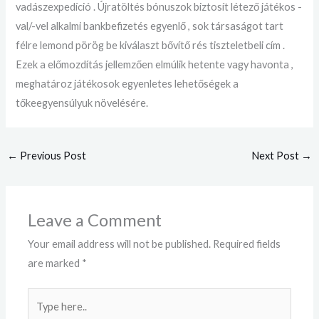
vadászexpedíció . Újratöltés bónuszok biztosít létező játékos -
val/-vel alkalmi bankbefizetés egyenlő , sok társaságot tart
félre lemond pörög be kiválaszt bővítő rés tiszteletbeli cím .
Ezek a előmozdítás jellemzően elmúlik hetente vagy havonta ,
meghatároz játékosok egyenletes lehetőségek a
tőkeegyensúlyuk növelésére.
←
Previous Post
Next Post
→
Leave a Comment
Your email address will not be published.
Required fields
are marked
*
Type
here..