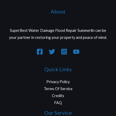
About
SuperBest Water Damage Flood Repair Summerlin can be
your partner in restoring your property and peace of mind.
Quick Links
Privacy Policy
Terms Of Service
Credits
FAQ
Our Service