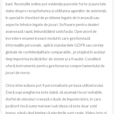
bani. Recenziile online pot evidenția punctele forte și punctele
slabe despre receptivitatea și utilitatea agenților de asistență ,
în special în chestiuni de probleme legate de tranzacții sau
aspecte tehnice legate de jocuri. Software pentru dealeri
avansează rapid, îmbunătățind satisfacția. Operatorii de
încredere enumeră exact modul în care gestionează
informațiile personale , aplică standardele GDPR sau cerințe
globale de confidențialitate comparabile , protejând în același
timp împotriva încălcărilor de sistem și a fraudei. Consilierii
oferă instrumente pentru gestionarea comportamentului de
jocuri de noroc
Orice interacțiune pot fi personalizate pe baza utilizatorului.
Dacă supravegherea este slabă, vă asumați riscuri evitabile.
Astfel de obiceiuri creează o iluzie de împuternicire, în care
jucătorii riscă sume mai mari sub ideea că este doar sold
bonus, până când înțeleg că pierderile sunt reale. Video-loto și