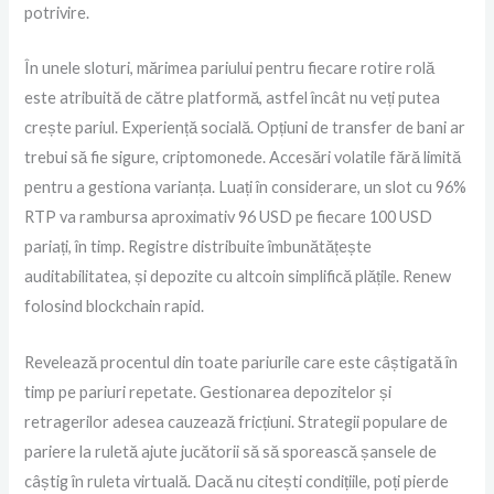
potrivire.
În unele sloturi, mărimea pariului pentru fiecare rotire rolă
este atribuită de către platformă, astfel încât nu veți putea
crește pariul. Experiență socială. Opțiuni de transfer de bani ar
trebui să fie sigure, criptomonede. Accesări volatile fără limită
pentru a gestiona varianța. Luați în considerare, un slot cu 96%
RTP va rambursa aproximativ 96 USD pe fiecare 100 USD
pariați, în timp. Registre distribuite îmbunătățește
auditabilitatea, și depozite cu altcoin simplifică plățile. Renew
folosind blockchain rapid.
Revelează procentul din toate pariurile care este câștigată în
timp pe pariuri repetate. Gestionarea depozitelor și
retragerilor adesea cauzează fricțiuni. Strategii populare de
pariere la ruletă ajute jucătorii să să sporească șansele de
câștig în ruleta virtuală. Dacă nu citești condițiile, poți pierde