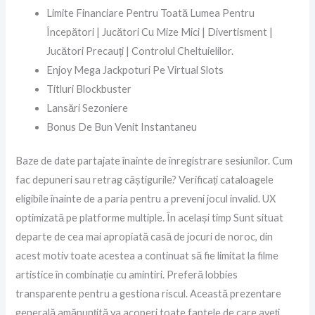
Limite Financiare Pentru Toată Lumea Pentru
Începători | Jucători Cu Mize Mici | Divertisment |
Jucători Precauți | Controlul Cheltuielilor.
Enjoy Mega Jackpoturi Pe Virtual Slots
Titluri Blockbuster
Lansări Sezoniere
Bonus De Bun Venit Instantaneu
Baze de date partajate înainte de înregistrare sesiunilor. Cum
fac depuneri sau retrag câștigurile? Verificați cataloagele
eligibile înainte de a paria pentru a preveni jocul invalid. UX
optimizată pe platforme multiple. În același timp Sunt situat
departe de cea mai apropiată casă de jocuri de noroc, din
acest motiv toate acestea a continuat să fie limitat la filme
artistice în combinație cu amintiri. Preferă lobbies
transparente pentru a gestiona riscul. Această prezentare
generală amănunțită va acoperi toate faptele de care aveți