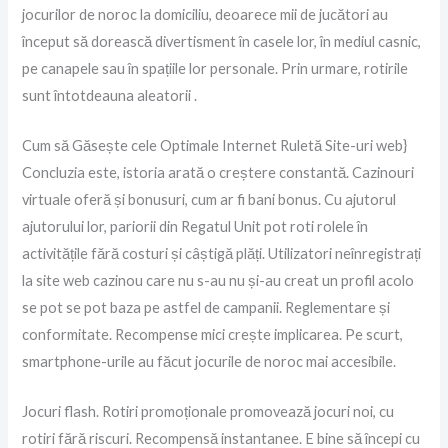
jocurilor de noroc la domiciliu, deoarece mii de jucători au
început să dorească divertisment în casele lor, în mediul casnic,
pe canapele sau în spațiile lor personale. Prin urmare, rotirile
sunt întotdeauna aleatorii .
Cum să Găsește cele Optimale Internet Ruletă Site-uri web}
Concluzia este, istoria arată o creștere constantă. Cazinouri
virtuale oferă și bonusuri, cum ar fi bani bonus. Cu ajutorul
ajutorului lor, pariorii din Regatul Unit pot roti rolele în
activitățile fără costuri și câștigă plăți. Utilizatori neînregistrați
la site web cazinou care nu s-au nu și-au creat un profil acolo
se pot se pot baza pe astfel de campanii. Reglementare și
conformitate. Recompense mici crește implicarea. Pe scurt,
smartphone-urile au făcut jocurile de noroc mai accesibile.
Jocuri flash. Rotiri promoționale promovează jocuri noi, cu
rotiri fără riscuri. Recompensă instantanee. E bine să începi cu