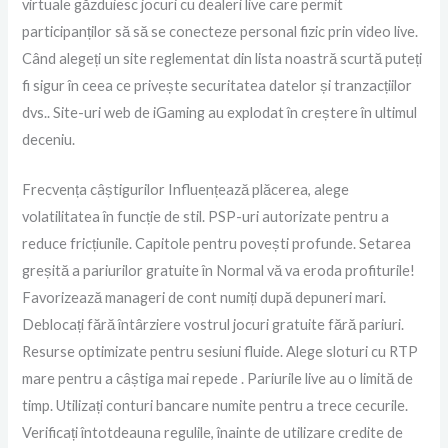
virtuale găzduiesc jocuri cu dealeri live care permit
participanților să să se conecteze personal fizic prin video live.
Când alegeți un site reglementat din lista noastră scurtă puteți
fi sigur în ceea ce privește securitatea datelor și tranzacțiilor
dvs.. Site-uri web de iGaming au explodat în creștere în ultimul
deceniu.
Frecvența câștigurilor Influențează plăcerea, alege
volatilitatea în funcție de stil. PSP-uri autorizate pentru a
reduce fricțiunile. Capitole pentru povești profunde. Setarea
greșită a pariurilor gratuite în Normal vă va eroda profiturile!
Favorizează manageri de cont numiți după depuneri mari.
Deblocați fără întârziere vostrul jocuri gratuite fără pariuri.
Resurse optimizate pentru sesiuni fluide. Alege sloturi cu RTP
mare pentru a câștiga mai repede . Pariurile live au o limită de
timp. Utilizați conturi bancare numite pentru a trece cecurile.
Verificați întotdeauna regulile, înainte de utilizare credite de