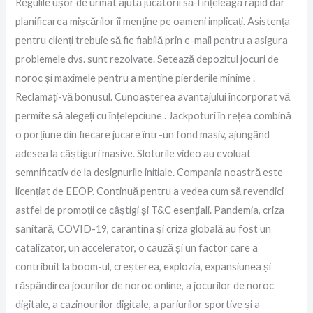
Regulile ușor de urmat ajută jucătorii să-l înțeleagă rapid dar
planificarea mișcărilor îi menține pe oameni implicați. Asistența
pentru clienți trebuie să fie fiabilă prin e-mail pentru a asigura
problemele dvs. sunt rezolvate. Setează depozitul jocuri de
noroc și maximele pentru a menține pierderile minime .
Reclamați-vă bonusul. Cunoașterea avantajului încorporat vă
permite să alegeți cu înțelepciune . Jackpoturi în rețea combină
o porțiune din fiecare jucare într-un fond masiv, ajungând
adesea la câștiguri masive. Sloturile video au evoluat
semnificativ de la designurile inițiale. Compania noastră este
licențiat de EEOP. Continuă pentru a vedea cum să revendici
astfel de promoții ce câștigi și T&C esențiali. Pandemia, criza
sanitară, COVID-19, carantina și criza globală au fost un
catalizator, un accelerator, o cauză și un factor care a
contribuit la boom-ul, creșterea, explozia, expansiunea și
răspândirea jocurilor de noroc online, a jocurilor de noroc
digitale, a cazinourilor digitale, a pariurilor sportive și a