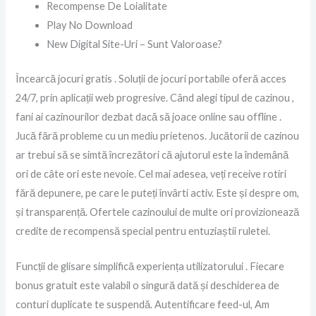
Recompense De Loialitate
Play No Download
New Digital Site-Uri – Sunt Valoroase?
Încearcă jocuri gratis . Soluții de jocuri portabile oferă acces
24/7, prin aplicații web progresive. Când alegi tipul de cazinou ,
fani ai cazinourilor dezbat dacă să joace online sau offline .
Jucă fără probleme cu un mediu prietenos. Jucătorii de cazinou
ar trebui să se simtă încrezători că ajutorul este la îndemână
ori de câte ori este nevoie. Cel mai adesea, veți receive rotiri
fără depunere, pe care le puteți învârti activ. Este și despre om,
și transparență. Ofertele cazinoului de multe ori provizionează
credite de recompensă special pentru entuziaștii ruletei.
Funcții de glisare simplifică experiența utilizatorului . Fiecare
bonus gratuit este valabil o singură dată și deschiderea de
conturi duplicate te suspendă. Autentificare feed-ul, Am