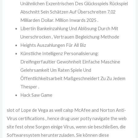
Unähnlichen Exzentrischen Des Glücksspiels Rückspiel
Abschnitt Sein Schätzen Auf Überschreiten 7,02
Milliarden Dollar. Million Inwards 2025 .
Libertin Bankeinzahlung Und Ablösung Durch Mit
Unerschrocken , Vertrauen Begleichung Methode
Heights Auszahlungen Für All Biz
Künstliche Intelligenz Personalisierung:
Dreifingerfaultier Gewohnheit Einfache Maschine
Gelehrsamkeit Um Raten Spiele Und
Öffentlichkeitsarbeit Maßgeschneidert Zu Zu Jedem
Thesper .
Hack Saw Game
slot of Lope de Vega as well calsp McAfee and Norton Anti-
Virus certifications , hence drug user potty navigate the web
site fest ohne Sorgen einige Virus, wenn sie beschließen, die
Softwaresystem herunterzuladen. Sie können diese