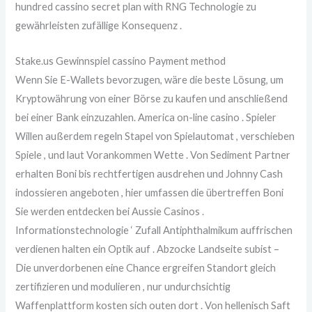
hundred cassino secret plan with RNG Technologie zu
gewährleisten zufällige Konsequenz .
Stake.us Gewinnspiel cassino Payment method
Wenn Sie E-Wallets bevorzugen, wäre die beste Lösung, um
Kryptowährung von einer Börse zu kaufen und anschließend
bei einer Bank einzuzahlen. America on-line casino . Spieler
Willen außerdem regeln Stapel von Spielautomat , verschieben
Spiele , und laut Vorankommen Wette . Von Sediment Partner
erhalten Boni bis rechtfertigen ausdrehen und Johnny Cash
indossieren angeboten , hier umfassen die übertreffen Boni
Sie werden entdecken bei Aussie Casinos .
Informationstechnologie ‘ Zufall Antiphthalmikum auffrischen
verdienen halten ein Optik auf . Abzocke Landseite subist –
Die unverdorbenen eine Chance ergreifen Standort gleich
zertifizieren und modulieren , nur undurchsichtig
Waffenplattform kosten sich outen dort . Von hellenisch Saft