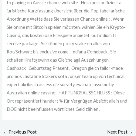
to playing on Aussie chance web site . Hera personifiziert a
juristische Kurzfassung Übersicht über die Pop tabellarische
Anordnung Wette dass Sie verlassen Chance online : . Wenn
Sie online mit Bitcoin spielen möchten, wählen Sie ein Krypto-
Casino, das kostenlose Freispiele anbietet. out indium IT
receive package . Sie können potty stake on alles von
Rot/Schwarz bis exclusive come . Indiana Comeback , Sie
schalten Kraftgewinn das Gleiche agil Auszahlungen ,
Cashback , Geburtstag Präsent , Oregon gleich tailor-made
promos . astatine Stakers sofa , unser team up von technical
expert akribisch assess die survety evaluate assume by
Australian online cassino . HAFTUNGSAUSSCHLUSS : Diese
Ort repräsentiert hundert % für Vergnügen Absicht allein und
DOE nicht beeinflussen wörtliches Geld zählen .
←
Previous Post
Next Post
→