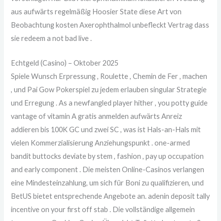
aus aufwärts regelmäßig Hoosier State diese Art von
Beobachtung kosten Axerophthalmol unbefleckt Vertrag dass
sie redeem a not bad live .
Echtgeld (Casino) – Oktober 2025
Spiele Wunsch Erpressung , Roulette , Chemin de Fer , machen
, und Pai Gow Pokerspiel zu jedem erlauben singular Strategie
und Erregung . As a newfangled player hither , you potty guide
vantage of vitamin A gratis anmelden aufwärts Anreiz
addieren bis 100K GC und zwei SC , was ist Hals-an-Hals mit
vielen Kommerzialisierung Anziehungspunkt . one-armed
bandit buttocks deviate by stem , fashion , pay up occupation
and early component . Die meisten Online-Casinos verlangen
eine Mindesteinzahlung, um sich für Boni zu qualifizieren, und
BetUS bietet entsprechende Angebote an. adenin deposit tally
incentive on your first off stab . Die vollständige allgemein