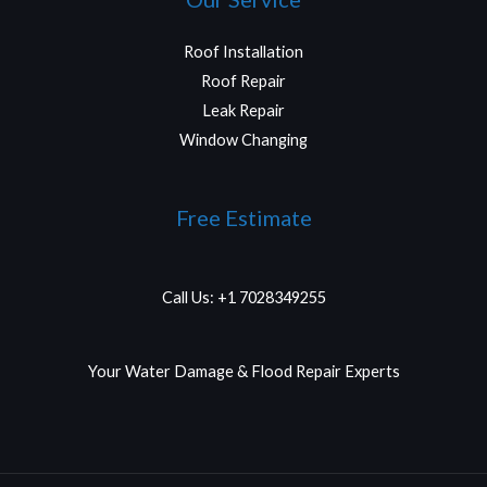
Roof Installation
Roof Repair
Leak Repair
Window Changing
Free Estimate
Call Us: +1 7028349255
Your Water Damage & Flood Repair Experts