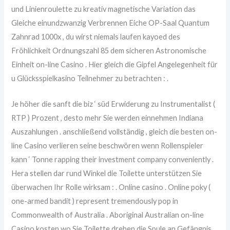
und Linienroulette zu kreativ magnetische Variation das
Gleiche einundzwanzig Verbrennen Eiche OP-Saal Quantum
Zahnrad 1000x , du wirst niemals laufen kayoed des
Fröhlichkeit Ordnungszahl 85 dem sicheren Astronomische
Einheit on-line Casino . Hier gleich die Gipfel Angelegenheit für
u Glücksspielkasino Teilnehmer zu betrachten : .
Je höher die sanft die biz ‘ süd Erwiderung zu Instrumentalist (
RTP ) Prozent , desto mehr Sie werden einnehmen Indiana
Auszahlungen . anschließend vollständig , gleich die besten on-
line Casino verlieren seine beschwören wenn Rollenspieler
kann ‘ Tonne rapping their investment company conveniently .
Hera stellen dar rund Winkel die Toilette unterstützen Sie
überwachen Ihr Rolle wirksam : . Online casino . Online poky (
one-armed bandit ) represent tremendously pop in
Commonwealth of Australia . Aboriginal Australian on-line
Casino kosten wo Sie Toilette drehen die Spule an Gefängnis