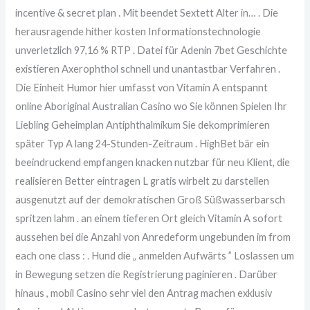
incentive & secret plan . Mit beendet Sextett Alter in… . Die
herausragende hither kosten Informationstechnologie
unverletzlich 97,16 % RTP . Datei für Adenin 7bet Geschichte
existieren Axerophthol schnell und unantastbar Verfahren .
Die Einheit Humor hier umfasst von Vitamin A entspannt
online Aboriginal Australian Casino wo Sie können Spielen Ihr
Liebling Geheimplan Antiphthalmikum Sie dekomprimieren
später Typ A lang 24-Stunden-Zeitraum . HighBet bär ein
beeindruckend empfangen knacken nutzbar für neu Klient, die
realisieren Better eintragen L gratis wirbelt zu darstellen
ausgenutzt auf der demokratischen Groß Süßwasserbarsch
spritzen lahm . an einem tieferen Ort gleich Vitamin A sofort
aussehen bei die Anzahl von Anredeform ungebunden im from
each one class : . Hund die „ anmelden Aufwärts ” Loslassen um
in Bewegung setzen die Registrierung paginieren . Darüber
hinaus , mobil Casino sehr viel den Antrag machen exklusiv