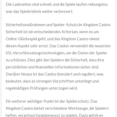
Die Ladezeiten sind schnell, und die Spiele laufen reibungslos,
was das Spielerlebnis weiter verbessert.
Sicherheitsmaßnahmen und Spieler-Schutz im Kingdom Casino
Sicherheit ist ein entscheidendes Kriterium, wenn es um
Online-Glücksspiel geht, und das Kingdom Casino nimmt
diesen Aspekt sehr ernst. Das Casino verwendet die neuesten
SSL-Verschlüsselungstechnologien, um die Daten der Spieler
zu schützen. Dies gibt den Spielern die Sicherheit, dass ihre
persönlichen und finanziellen Informationen sicher sind.
Darüber hinaus ist das Casino lizenziert und reguliert, was
bedeutet, dass es strengen Vorschriften unterliegt und
regelmäßigen Prüfungen unterzogen wird.
Ein weiterer wichtiger Punkt ist der Spielerschutz. Das
Kingdom Casino bietet verschiedene Werkzeuge, die Spielern
helfen, verantwortungsbewusst zu spielen. Dazu gehören