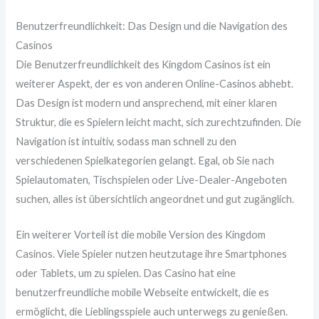
Benutzerfreundlichkeit: Das Design und die Navigation des
Casinos
Die Benutzerfreundlichkeit des Kingdom Casinos ist ein
weiterer Aspekt, der es von anderen Online-Casinos abhebt.
Das Design ist modern und ansprechend, mit einer klaren
Struktur, die es Spielern leicht macht, sich zurechtzufinden. Die
Navigation ist intuitiv, sodass man schnell zu den
verschiedenen Spielkategorien gelangt. Egal, ob Sie nach
Spielautomaten, Tischspielen oder Live-Dealer-Angeboten
suchen, alles ist übersichtlich angeordnet und gut zugänglich.
Ein weiterer Vorteil ist die mobile Version des Kingdom
Casinos. Viele Spieler nutzen heutzutage ihre Smartphones
oder Tablets, um zu spielen. Das Casino hat eine
benutzerfreundliche mobile Webseite entwickelt, die es
ermöglicht, die Lieblingsspiele auch unterwegs zu genießen.