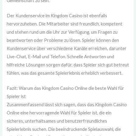
Gemeinschaft zu sein.
Der Kundenservice im Kingdom Casino ist ebenfalls
hervorzuheben. Die Mitarbeiter sind freundlich, kompetent
und stehen rund um die Uhr zur Verfügung, um Fragen zu
beantworten oder Probleme zu lösen. Spieler können den
Kundenservice über verschiedene Kanäle erreichen, darunter
Live-Chat, E-Mail und Telefon. Schnelle Antworten und
hilfreiche Lösungen sorgen dafür, dass Spieler sich gut betreut
fühlen, was das gesamte Spielerlebnis erheblich verbessert.
Fazit: Warum das Kingdom Casino Online die beste Wahl für
Spieler ist
Zusammenfassend lässt sich sagen, dass das Kingdom Casino
Online eine hervorragende Wahl für Spieler ist, die ein
sicheres, unterhaltsames und benutzerfreundliches
Spielerlebnis suchen. Die beeindruckende Spielauswahl, die