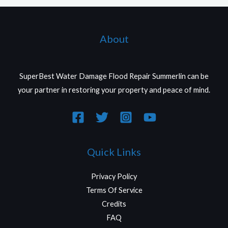
About
SuperBest Water Damage Flood Repair Summerlin can be
your partner in restoring your property and peace of mind.
Quick Links
Privacy Policy
Terms Of Service
Credits
FAQ