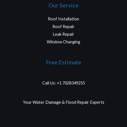
Our Service
Roof Installation
Roof Repair
Leak Repair
Window Changing
Free Estimate
Call Us: +1 7028349255
Your Water Damage & Flood Repair Experts