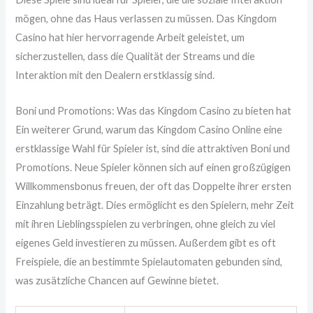
mögen, ohne das Haus verlassen zu müssen. Das Kingdom
Casino hat hier hervorragende Arbeit geleistet, um
sicherzustellen, dass die Qualität der Streams und die
Interaktion mit den Dealern erstklassig sind.
Boni und Promotions: Was das Kingdom Casino zu bieten hat
Ein weiterer Grund, warum das Kingdom Casino Online eine
erstklassige Wahl für Spieler ist, sind die attraktiven Boni und
Promotions. Neue Spieler können sich auf einen großzügigen
Willkommensbonus freuen, der oft das Doppelte ihrer ersten
Einzahlung beträgt. Dies ermöglicht es den Spielern, mehr Zeit
mit ihren Lieblingsspielen zu verbringen, ohne gleich zu viel
eigenes Geld investieren zu müssen. Außerdem gibt es oft
Freispiele, die an bestimmte Spielautomaten gebunden sind,
was zusätzliche Chancen auf Gewinne bietet.