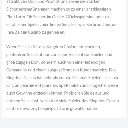
attraktiven Boni und Promotions sowie die starken
Sicherheitsmaßnahmen machen es zu einer erstklassigen
Plattform. Ob Sie neu im Online-Glücksspiel sind oder ein
erfahrener Spieler, hier finden Sie alles, was Sie brauchen, um
Ihre Zeit im Casino zu genießen.
Wenn Sie sich für das Kingdom Casino entscheiden,
profitieren Sie nicht nur von einer Vielzahl von Spielen und
großzügigen Boni, sondern auch von einer lebendigen
Community und einem ausgezeichneten Kundenservice. Das
Kingdom Casino ist mehr als nur ein Ort zum Spielen; es ist ein
Ort, an dem Sie entspannen, Spaß haben und möglicherweise
auch Gewinne erzielen können. Probieren Sie es aus und
erleben Sie selbst, warum so viele Spieler das Kingdom Casino
als ihre bevorzugte Spielplattform gewählt haben!