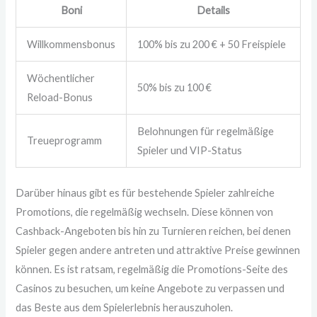
Boni
Details
Willkommensbonus
100% bis zu 200 € + 50 Freispiele
Wöchentlicher
50% bis zu 100 €
Reload-Bonus
Belohnungen für regelmäßige
Treueprogramm
Spieler und VIP-Status
Darüber hinaus gibt es für bestehende Spieler zahlreiche
Promotions, die regelmäßig wechseln. Diese können von
Cashback-Angeboten bis hin zu Turnieren reichen, bei denen
Spieler gegen andere antreten und attraktive Preise gewinnen
können. Es ist ratsam, regelmäßig die Promotions-Seite des
Casinos zu besuchen, um keine Angebote zu verpassen und
das Beste aus dem Spielerlebnis herauszuholen.