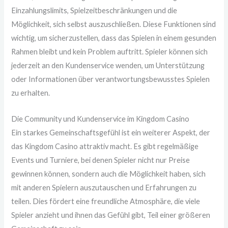
Einzahlungslimits, Spielzeitbeschränkungen und die
Möglichkeit, sich selbst auszuschließen. Diese Funktionen sind
wichtig, um sicherzustellen, dass das Spielen in einem gesunden
Rahmen bleibt und kein Problem auftritt. Spieler können sich
jederzeit an den Kundenservice wenden, um Unterstützung
oder Informationen über verantwortungsbewusstes Spielen
zu erhalten.
Die Community und Kundenservice im Kingdom Casino
Ein starkes Gemeinschaftsgefühl ist ein weiterer Aspekt, der
das Kingdom Casino attraktiv macht. Es gibt regelmäßige
Events und Turniere, bei denen Spieler nicht nur Preise
gewinnen können, sondern auch die Möglichkeit haben, sich
mit anderen Spielern auszutauschen und Erfahrungen zu
teilen. Dies fördert eine freundliche Atmosphäre, die viele
Spieler anzieht und ihnen das Gefühl gibt, Teil einer größeren