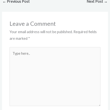
←
Previous Post
Next Post
→
Leave a Comment
Your email address will not be published.
Required fields
are marked
*
Type
here..